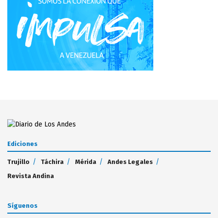
Ediciones
Trujillo
Táchira
Mérida
Andes Legales
Revista Andina
Síguenos