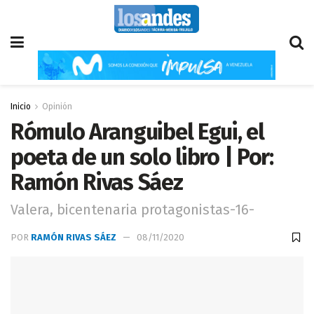
Inicio
Opinión
Rómulo Aranguibel Egui, el
poeta de un solo libro | Por:
Ramón Rivas Sáez
Valera, bicentenaria protagonistas-16-
POR
RAMÓN RIVAS SÁEZ
08/11/2020