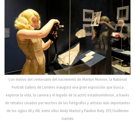
Con motivo del centenario del nacimiento de Marilyn Monroe, la National
Portrait Gallery de Londres inaugura una gran exposición que busca
explorar la vida, la carrera y el legado de la actriz estadounidense, a través
de retratos creados por muchos de los fotógrafos y artistas más importantes
de los siglos XX y XXI, entre ellos Andy Warhol y Pauline Boty. EFE/Guillermo
Garrido