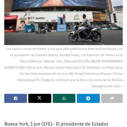
Los iraníes conducen frente a una gran valla publicitaria antiestadounidense con
el presidente de Estados Unidos, Donald Trump, y el Estrecho de Ormuz en la
Plaza Valiasr de Teherán, Irán, (Teherán) EFE/EPA/ABEDIN TAHERKENAREH
RESTRICCIONES: NO Acceso Medios Israel/Estaciones de Televisión en Persa Fuera
de Irán/Estrictamente NO Acceso BBC Persa/VOA Persa/Manoto TV/Iran
International TV. (Según lo ordenado por la Dirección General de Medios
Extranjeros de Irán) --
Nueva York, 3 jun (EFE).- El presidente de Estados