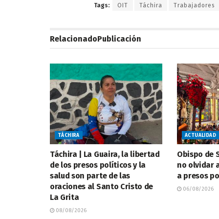
Tags:
OIT
Táchira
Trabajadores
Relacionado
Publicación
TÁCHIRA
ACTUALIDAD
Táchira | La Guaira, la libertad
Obispo de S
de los presos políticos y la
no olvidar a
salud son parte de las
a presos po
oraciones al Santo Cristo de
06/08/2026
La Grita
08/08/2026