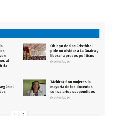
la
Obispo de San Cristóbal
sos
pide no olvidar a La Guaira y
 son
liberar a presos políticos
nes al
06/08/2026
Grita
s
Táchira/ Son mujeres la
según el
mayoría de los docentes
edes
con salarios suspendidos
04/08/2026