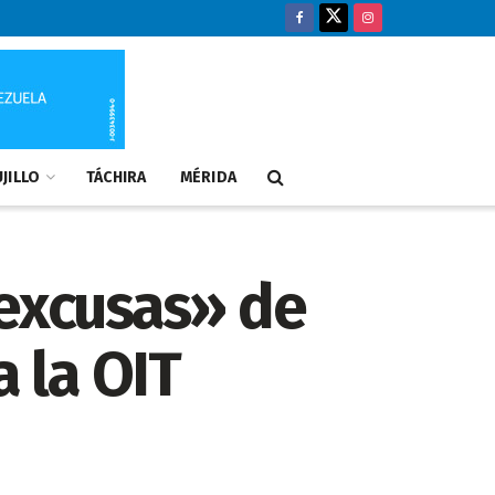
JILLO
TÁCHIRA
MÉRIDA
«excusas» de
 la OIT