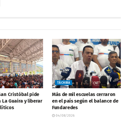
TÁCHIRA
an Cristóbal pide
Más de mil escuelas cerraron
 La Guaira y liberar
en el país según el balance de
líticos
Fundaredes
04/08/2026