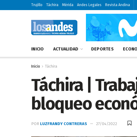
Trujillo
Táchira
Mérida
Andes Legales
Revista Andina
INICIO
ACTUALIDAD
DEPORTES
ECONO
Inicio
Táchira
Táchira | Trab
bloqueo econó
POR
LUZFRANDY CONTRERAS
27/04/2022