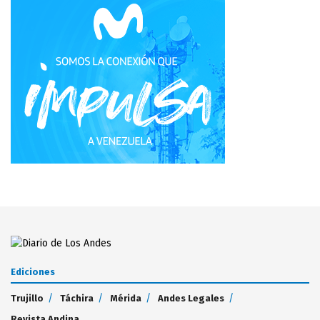
Ediciones
Trujillo
Táchira
Mérida
Andes Legales
Revista Andina