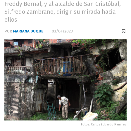
Freddy Bernal, y al alcalde de San Cristóbal,
Silfredo Zambrano, dirigir su mirada hacia
ellos
POR
MARIANA DUQUE
03/04/2023
Fotos: Carlos Eduardo Ramírez