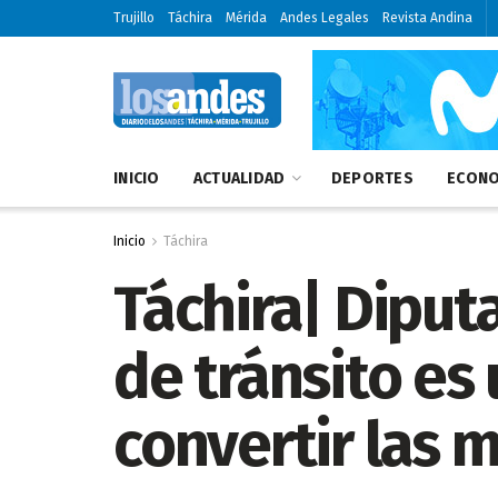
Trujillo
Táchira
Mérida
Andes Legales
Revista Andina
INICIO
ACTUALIDAD
DEPORTES
ECONO
Inicio
Táchira
Táchira| Diput
de tránsito es
convertir las 