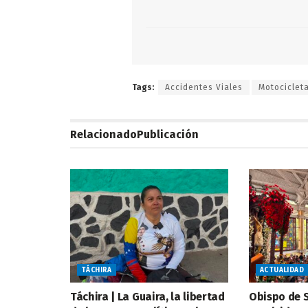
Tags:
Accidentes Viales
Motociclet
Relacionado
Publicación
TÁCHIRA
ACTUALIDAD
Táchira | La Guaira, la libertad
Obispo de S