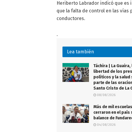
Heriberto Labrador indicó que es i
que la falta de control en las vía
conductores.
.
Lea también
Táchira | La Guaira, 
libertad de los pre
políticos y la salud
parte de las oracio
Santo Cristo de La 
08/08/2026
Más de mil escuela
cerraron en el país 
balance de Fundar
04/08/2026