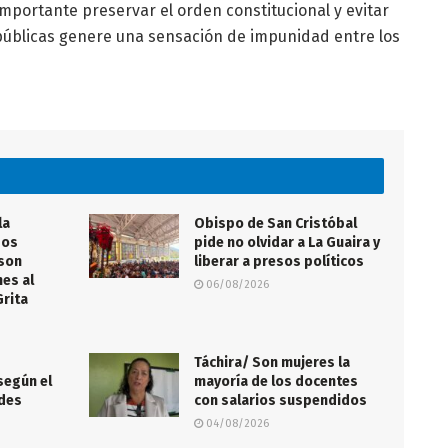
mportante preservar el orden constitucional y evitar
s públicas genere una sensación de impunidad entre los
la
Obispo de San Cristóbal
sos
pide no olvidar a La Guaira y
 son
liberar a presos políticos
nes al
06/08/2026
Grita
s
Táchira/ Son mujeres la
según el
mayoría de los docentes
edes
con salarios suspendidos
04/08/2026