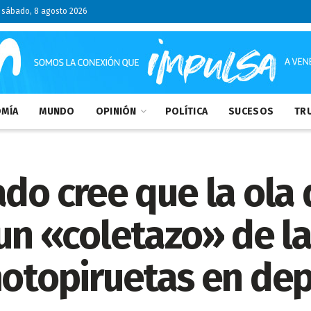
sábado, 8 agosto 2026
MÍA
MUNDO
OPINIÓN
POLÍTICA
SUCESOS
TRU
ado cree que la ola
 un «coletazo» de l
motopiruetas en de