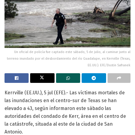
Un oficial de policía fue captado este sábado, 5 de julio, al caminar junto al
terreno inundado por el desbordamiento del río Guadalupe, en Kerrville (Texas,
EE.UU.). EFE/Dustin Safranek
Kerrville (EE.UU.), 5 jul (EFE).- Las víctimas mortales de
las inundaciones en el centro-sur de Texas se han
elevado a 43, según informaron este sábado las
autoridades del condado de Kerr, área en el centro de
la catástrofe, situada al este de la ciudad de San
Antonio.