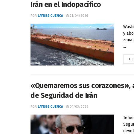
Irán en el Indopacífico
POR
LAYISSE CUENCA
21/04/2026
Washi
y abo
zona 
...
LE
«Quemaremos sus corazones», adv
de Seguridad de Irán
POR
LAYISSE CUENCA
01/03/2026
Teher
Segur
devol