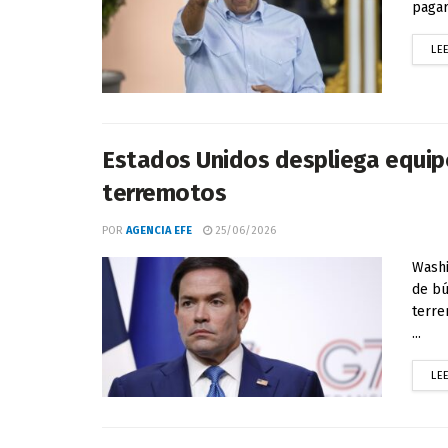
pagar
LE
Estados Unidos despliega equipo
terremotos
POR
AGENCIA EFE
25/06/2026
Washi
de bú
terre
...
LE