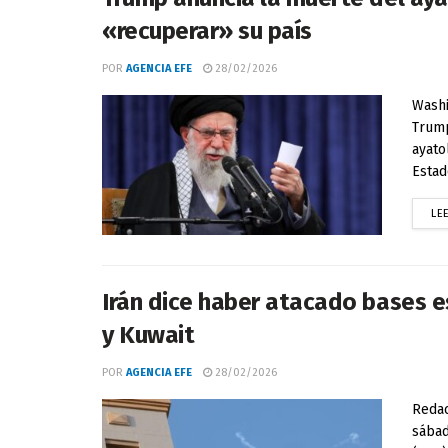
«recuperar» su país
POR
AGENCIA EFE
28/02/2026
Washi
Trump
ayato
Estado
LE
Irán dice haber atacado bases e
y Kuwait
POR
AGENCIA EFE
28/02/2026
Redac
sábad