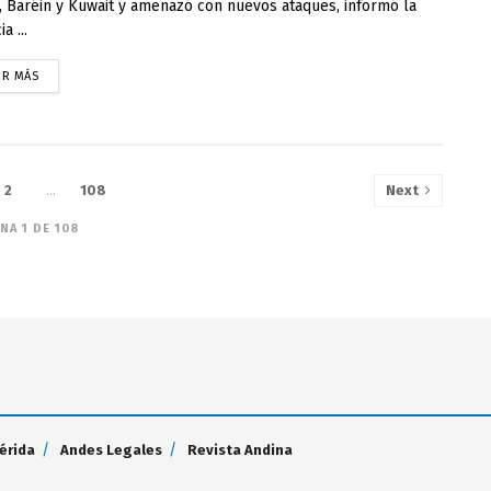
, Baréin y Kuwait y amenazó con nuevos ataques, informó la
a ...
ER MÁS
2
…
108
Next
NA 1 DE 108
érida
Andes Legales
Revista Andina