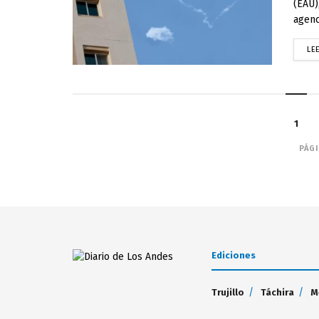
(EAU)
agenci
LE
1
PÁGI
Ediciones
Trujillo
Táchira
M