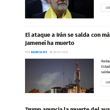
LE
El ataque a Irán se salda con má
Jameneí ha muerto
POR
AGENCIA EFE
28/02/2026
Redac
Estad
salda
LE
Trump anuncia la muerte del ayat