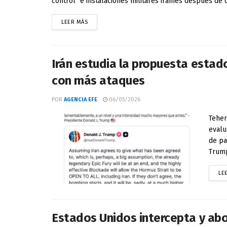
control" e instalaciones militares iraníes después de q
LEER MÁS
Irán estudia la propuesta esta
con más ataques
POR
AGENCIA EFE
06/05/2026
Teher
evalu
de pa
Trump,
LE
Estados Unidos intercepta y abo