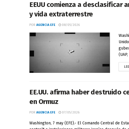
EEUU comienza a desclasificar 
y vida extraterrestre
POR
AGENCIA EFE
08/05/2026
Washi
Unido
guber
(UAP, 
LE
EE.UU. afirma haber destruido c
en Ormuz
POR
AGENCIA EFE
07/05/2026
Washington, 7 may (EFE).- El Comando Central de Est