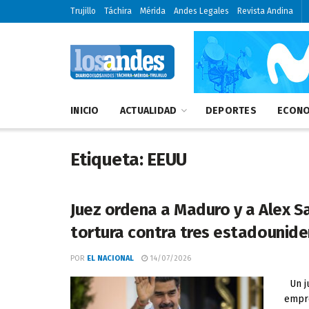
Trujillo
Táchira
Mérida
Andes Legales
Revista Andina
INICIO
ACTUALIDAD
DEPORTES
ECONO
Etiqueta:
EEUU
Juez ordena a Maduro y a Alex S
tortura contra tres estadounid
POR
EL NACIONAL
14/07/2026
Un ju
empre