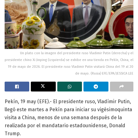
Un plato con la imagen del presidente ruso Vladimir Putin (derecha) y el
presidente chino Xi Jinping (izquierda) se exhibe en una tienda en Pekín, China, el
19 de mayo de 2026. El presidente ruso Vladimir Putin visitará China del 19 al 20
de mayo. (Rusia) EFE/EPA/JESSICA LEE
Pekín, 19 may (EFE).- El presidente ruso, Vladímir Putin,
llegó este martes a Pekín para iniciar su vigésimoquinta
visita a China, menos de una semana después de la
realizada por el mandatario estadounidense, Donald
Trump.