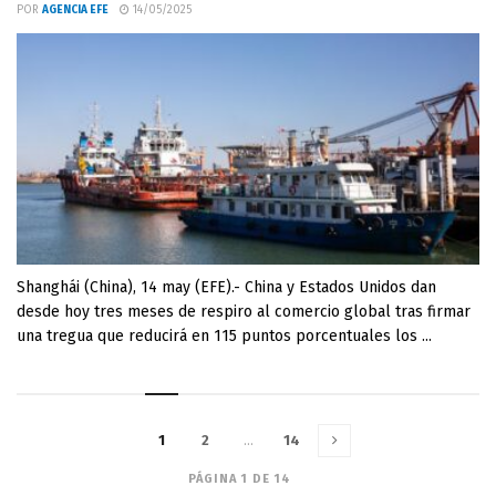
POR
AGENCIA EFE
14/05/2025
Shanghái (China), 14 may (EFE).- China y Estados Unidos dan
desde hoy tres meses de respiro al comercio global tras firmar
una tregua que reducirá en 115 puntos porcentuales los ...
1
2
…
14
PÁGINA 1 DE 14