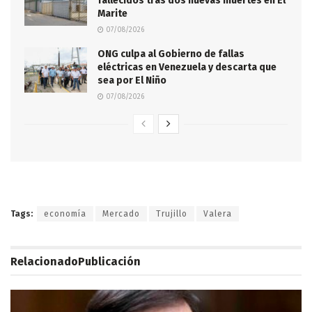
fallecidos tras dos nuevas muertes en El
Marite
07/08/2026
ONG culpa al Gobierno de fallas
eléctricas en Venezuela y descarta que
sea por El Niño
07/08/2026
Tags:
economía
Mercado
Trujillo
Valera
Relacionado
Publicación