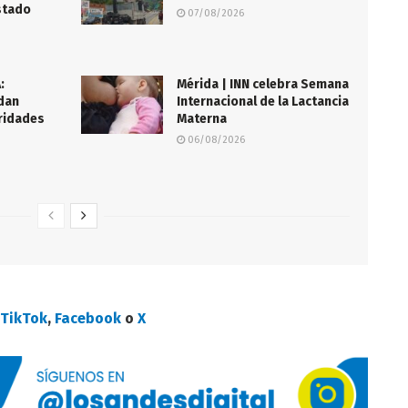
stado
07/08/2026
:
Mérida | INN celebra Semana
dan
Internacional de la Lactancia
ridades
Materna
06/08/2026
n
TikTok
,
Facebook
o
X