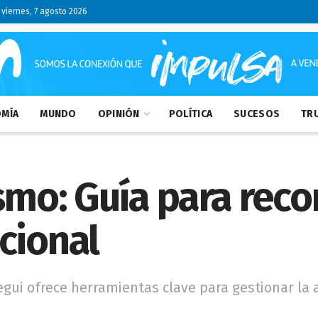
viernes, 7 agosto 2026
MÍA
MUNDO
OPINIÓN
POLÍTICA
SUCESOS
TRU
smo: Guía para recon
cional
egui ofrece herramientas clave para gestionar la 