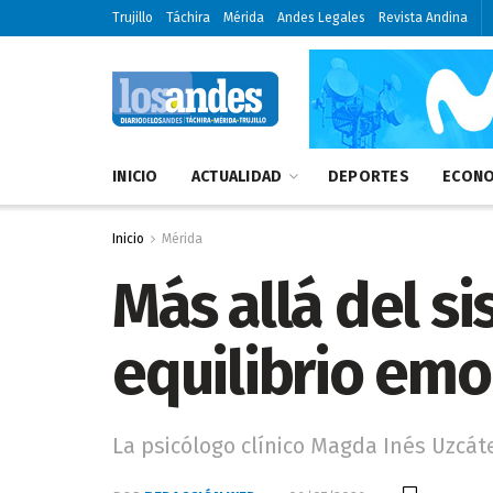
Trujillo
Táchira
Mérida
Andes Legales
Revista Andina
INICIO
ACTUALIDAD
DEPORTES
ECONO
Inicio
Mérida
Más allá del si
equilibrio emo
La psicólogo clínico Magda Inés Uzcát