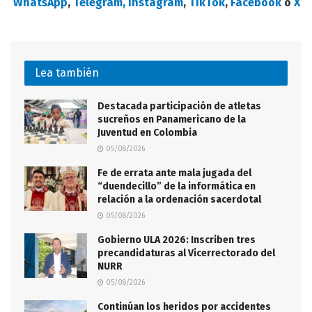
WhatsApp
,
Telegram,
Instagram
,
TikTok
,
Facebook
o
X
Lea también
Destacada participación de atletas
sucreños en Panamericano de la
Juventud en Colombia
05/08/2026
Fe de errata ante mala jugada del
“duendecillo” de la informática en
relación a la ordenación sacerdotal
05/08/2026
Gobierno ULA 2026: Inscriben tres
precandidaturas al Vicerrectorado del
NURR
05/08/2026
Continúan los heridos por accidentes