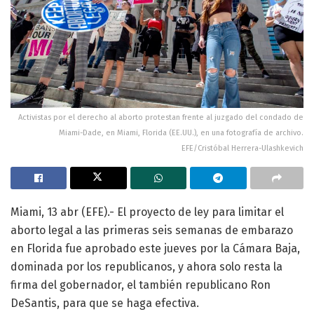
Activistas por el derecho al aborto protestan frente al juzgado del condado de
Miami-Dade, en Miami, Florida (EE.UU.), en una fotografía de archivo.
EFE/Cristóbal Herrera-Ulashkevich
Miami, 13 abr (EFE).- El proyecto de ley para limitar el
aborto legal a las primeras seis semanas de embarazo
en Florida fue aprobado este jueves por la Cámara Baja,
dominada por los republicanos, y ahora solo resta la
firma del gobernador, el también republicano Ron
DeSantis, para que se haga efectiva.