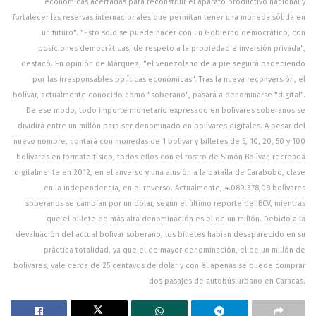
económicas acertadas para reconstruir el aparato productivo nacional y
fortalecer las reservas internacionales que permitan tener una moneda sólida en
un futuro". "Esto solo se puede hacer con un Gobierno democrático, con
posiciones democráticas, de respeto a la propiedad e inversión privada",
destacó. En opinión de Márquez, "el venezolano de a pie seguirá padeciendo
por las irresponsables políticas económicas". Tras la nueva reconversión, el
bolívar, actualmente conocido como "soberano", pasará a denominarse "digital".
De ese modo, todo importe monetario expresado en bolívares soberanos se
dividirá entre un millón para ser denominado en bolívares digitales. A pesar del
nuevo nombre, contará con monedas de 1 bolívar y billetes de 5, 10, 20, 50 y 100
bolívares en formato físico, todos ellos con el rostro de Simón Bolívar, recreada
digitalmente en 2012, en el anverso y una alusión a la batalla de Carabobo, clave
en la independencia, en el reverso. Actualmente, 4.080.378,08 bolívares
soberanos se cambian por un dólar, según el último reporte del BCV, mientras
que el billete de más alta denominación es el de un millón. Debido a la
devaluación del actual bolívar soberano, los billetes habían desaparecido en su
práctica totalidad, ya que el de mayor denominación, el de un millón de
bolívares, vale cerca de 25 centavos de dólar y con él apenas se puede comprar
dos pasajes de autobús urbano en Caracas.