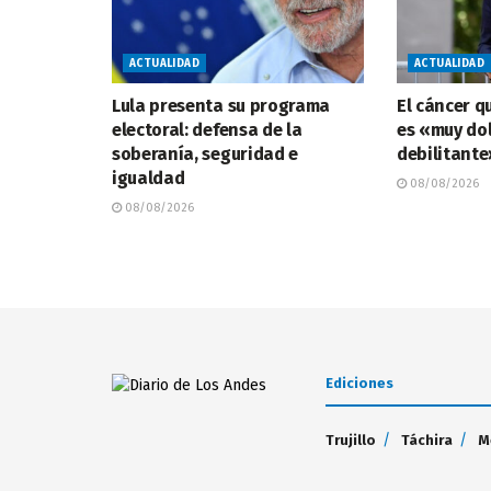
ACTUALIDAD
ACTUALIDAD
Lula presenta su programa
El cáncer q
electoral: defensa de la
es «muy do
soberanía, seguridad e
debilitante»
igualdad
08/08/2026
08/08/2026
Ediciones
Trujillo
Táchira
M