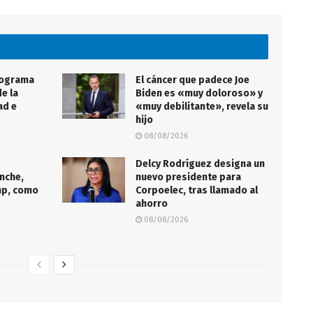
rograma
El cáncer que padece Joe
e la
Biden es «muy doloroso» y
ad e
«muy debilitante», revela su
hijo
08/08/2026
Delcy Rodríguez designa un
nche,
nuevo presidente para
mp, como
Corpoelec, tras llamado al
ahorro
08/08/2026