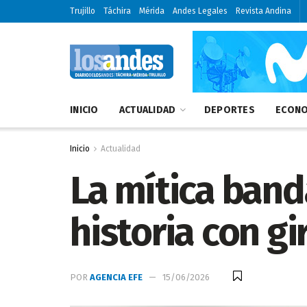
Trujillo
Táchira
Mérida
Andes Legales
Revista Andina
INICIO
ACTUALIDAD
DEPORTES
ECONO
Inicio
Actualidad
La mítica ban
historia con g
POR
AGENCIA EFE
15/06/2026