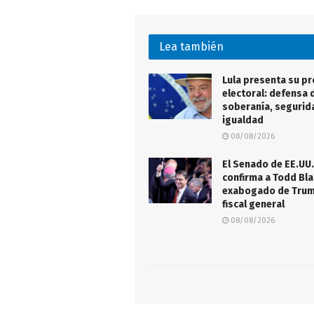
Lea también
Lula presenta su p
electoral: defensa d
soberanía, segurid
igualdad
08/08/2026
El Senado de EE.UU.
confirma a Todd Bla
exabogado de Tru
fiscal general
08/08/2026