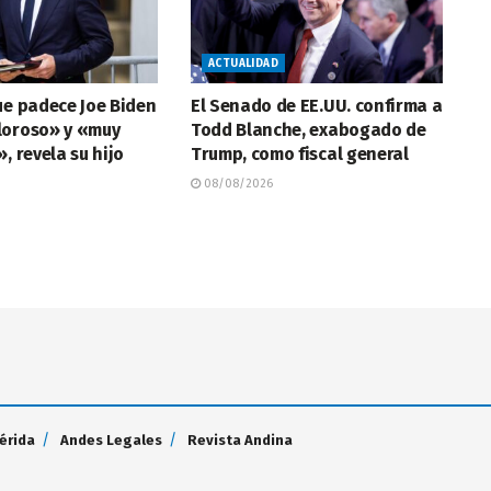
ACTUALIDAD
ue padece Joe Biden
El Senado de EE.UU. confirma a
loroso» y «muy
Todd Blanche, exabogado de
, revela su hijo
Trump, como fiscal general
08/08/2026
érida
Andes Legales
Revista Andina