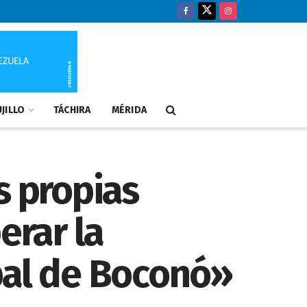
JILLO
TÁCHIRA
MÉRIDA
s propias
erar la
pal de Boconó»