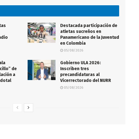
tas
Destacada participación de
atletas sucreños en
adio
Panamericano de la Juventud
en Colombia
05/08/2026
ala
Gobierno ULA 2026:
illo” de
Inscriben tres
lación a
precandidaturas al
rdotal
Vicerrectorado del NURR
05/08/2026