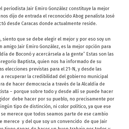
 periodista Jair Emiro González constituye la mejor
 nos dijo de entrada el reconocido Abog penalista José
actó desde Caracas donde actualmente reside.
siento que se debe elegir el mejor y por eso soy un
n amigo Jair Emiro González, es la mejor opción para
ldía de Boconó y acercársela a la gente” Estas son las
 Gregorio Baptista, quien nos ha informado de su
as elecciones previstas para el 21-N, y desde las
 a recuperar la credibilidad del gobierno municipal
ra de hacer democracia a través de la Alcaldía de
tista – porque sobre todo y desde allí se puede hacer
egidor debe hacer por su pueblo, no precisamente por
ingún tipo de distinción, ni color político, ya que ese
r, se merece que todos seamos parte de ese cambio
e merece y del que soy un convencido de que Jair
ue tiene ganas de hacer un buen trabajo por todos y