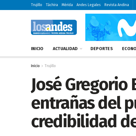
Trujillo
Táchira
Mérida
Andes Legales
Revista Andina
INICIO
ACTUALIDAD
DEPORTES
ECONO
Inicio
Trujillo
José Gregorio 
entrañas del pu
credibilidad d