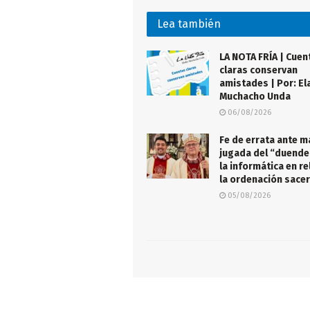
Lea también
LA NOTA FRÍA | Cuen
claras conservan
amistades | Por: El
Muchacho Unda
06/08/2026
Fe de errata ante m
jugada del “duendec
la informática en re
la ordenación sace
05/08/2026