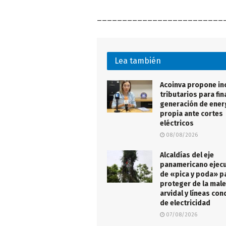
_________________________
Lea también
Acoinva propone in
tributarios para fin
generación de ener
propia ante cortes
eléctricos
08/08/2026
Alcaldías del eje
panamericano ejecu
de «pica y poda» p
proteger de la male
arvidal y líneas co
de electricidad
07/08/2026