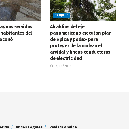
TRUJILLO
 aguas servidas
Alcaldías del eje
 habitantes del
panamericano ejecutan plan
Boconó
de «pica y poda» para
proteger de la maleza el
arvidal y líneas conductoras
de electricidad
07/08/2026
érida
Andes Legales
Revista Andina