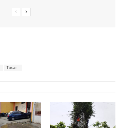
Tucaní