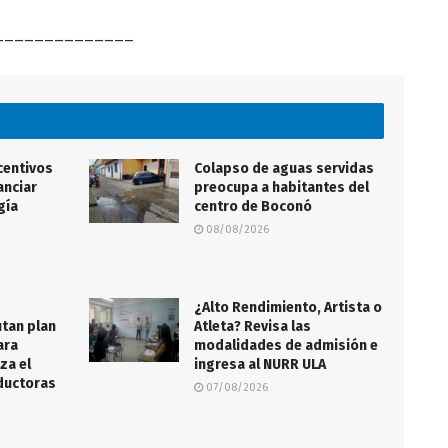
______________
centivos
Colapso de aguas servidas
anciar
preocupa a habitantes del
gía
centro de Boconó
08/08/2026
¿Alto Rendimiento, Artista o
tan plan
Atleta? Revisa las
ara
modalidades de admisión e
za el
ingresa al NURR ULA
nductoras
07/08/2026