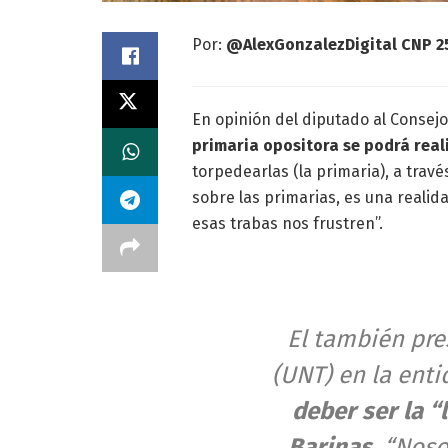
Por:
@AlexGonzalezDigital CNP 2
En opinión del diputado al Consejo 
primaria opositora se podrá real
torpedearlas (la primaria), a través
sobre las primarias, es una real
esas trabas nos frustren”.
El también pr
(UNT) en la ent
deber ser la “
Barinas
. “Nos