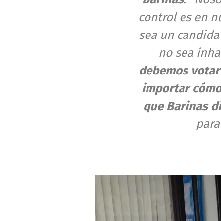
control es en n
sea un candidat
no sea inhab
debemos votar 
importar cómo 
que Barinas d
par