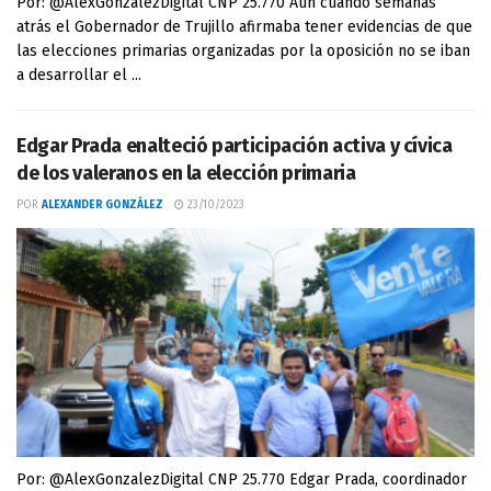
Por: @AlexGonzalezDigital CNP 25.770 Aún cuando semanas
atrás el Gobernador de Trujillo afirmaba tener evidencias de que
las elecciones primarias organizadas por la oposición no se iban
a desarrollar el ...
Edgar Prada enalteció participación activa y cívica
de los valeranos en la elección primaria
POR
ALEXANDER GONZÁLEZ
23/10/2023
Por: @AlexGonzalezDigital CNP 25.770 Edgar Prada, coordinador