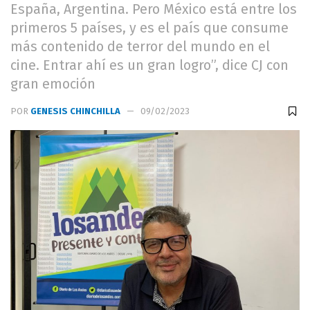
España, Argentina. Pero México está entre los
primeros 5 países, y es el país que consume
más contenido de terror del mundo en el
cine. Entrar ahí es un gran logro”, dice CJ con
gran emoción
POR
GENESIS CHINCHILLA
09/02/2023