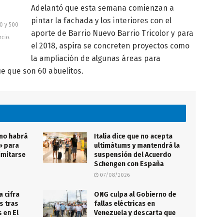
Adelantó que esta semana comienzan a
pintar la fachada y los interiores con el
0 y 500
aporte de Barrio Nuevo Barrio Tricolor y para
rcio.
el 2018, aspira se concreten proyectos como
la ampliación de algunas áreas para
e que son 60 abuelitos.
 no habrá
Italia dice que no acepta
» para
ultimátums y mantendrá la
imitarse
suspensión del Acuerdo
Schengen con España
07/08/2026
a cifra
ONG culpa al Gobierno de
s tras
fallas eléctricas en
 en El
Venezuela y descarta que