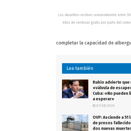
Los abuelitos reciben semanalmente entre 30
kilos de verduras gratis por parte del come
completar la capacidad de albergu
Lea también
Rubio advierte que
«válvula de escape
Cuba: «No pueden l
a esperar»
07/08/2026
OVP: Asciende a 51 l
de presos fallecido
dos nuevas muertes