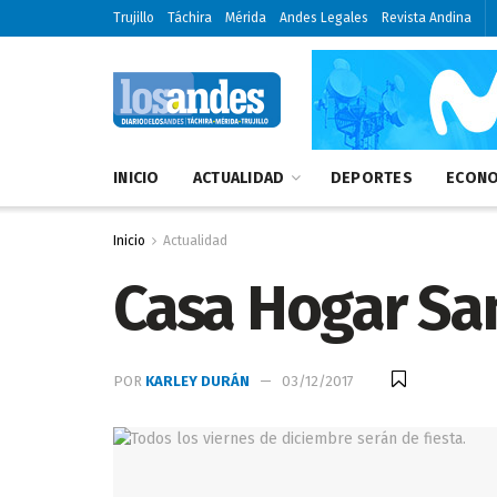
Trujillo
Táchira
Mérida
Andes Legales
Revista Andina
INICIO
ACTUALIDAD
DEPORTES
ECONO
Inicio
Actualidad
Casa Hogar San
POR
KARLEY DURÁN
03/12/2017