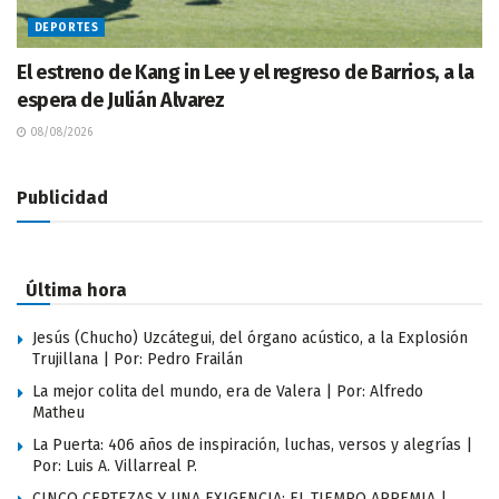
DEPORTES
El estreno de Kang in Lee y el regreso de Barrios, a la
espera de Julián Alvarez
08/08/2026
Publicidad
Última hora
Jesús (Chucho) Uzcátegui, del órgano acústico, a la Explosión
Trujillana | Por: Pedro Frailán
La mejor colita del mundo, era de Valera | Por: Alfredo
Matheu
La Puerta: 406 años de inspiración, luchas, versos y alegrías |
Por: Luis A. Villarreal P.
CINCO CERTEZAS Y UNA EXIGENCIA: EL TIEMPO APREMIA |