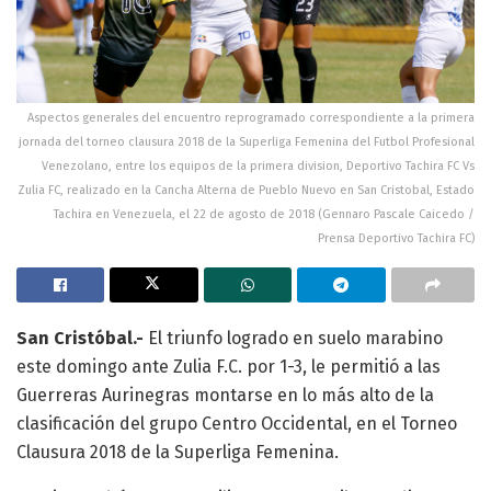
Aspectos generales del encuentro reprogramado correspondiente a la primera
jornada del torneo clausura 2018 de la Superliga Femenina del Futbol Profesional
Venezolano, entre los equipos de la primera division, Deportivo Tachira FC Vs
Zulia FC, realizado en la Cancha Alterna de Pueblo Nuevo en San Cristobal, Estado
Tachira en Venezuela, el 22 de agosto de 2018 (Gennaro Pascale Caicedo /
Prensa Deportivo Tachira FC)
San Cristóbal.-
El triunfo logrado en suelo marabino
este domingo ante Zulia F.C. por 1-3, le permitió a las
Guerreras Aurinegras montarse en lo más alto de la
clasificación del grupo Centro Occidental, en el Torneo
Clausura 2018 de la Superliga Femenina.