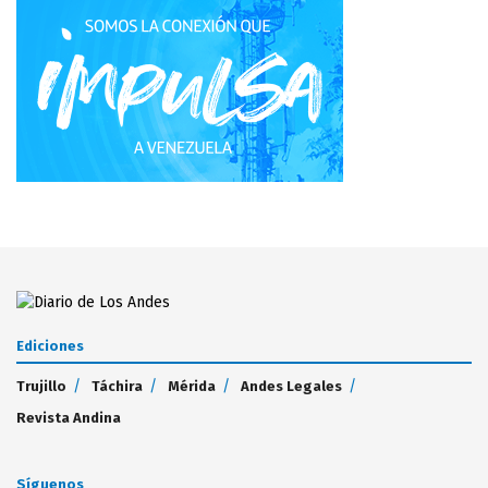
Ediciones
Trujillo
Táchira
Mérida
Andes Legales
Revista Andina
Síguenos