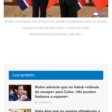
El líder norcoreano, Kim Jong-un (d), saluda al presidente chino, Xi Jinping,
durante la visita del líder chino a Corea del Norte.
EFE/EPA/KCNA EDITORIAL USE ONLY
Lea también
Rubio advierte que no habrá «válvula
de escape» para Cuba: «No pueden
limitarse a esperar»
07/08/2026
Italia dice que no acepta ultimátums y