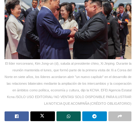
El líder norcoreano, Kim Jong-un (d), saluda al presidente chino, Xi Jinping. Durante la
reunión mantenida el lunes, que formó parte de la primera visita de Xi a Corea del
Norte en siete años, los líderes acordaron abrir "un nuevo capítulo" en el desarrollo de
las relaciones bilaterales mediante la ampliación de los intercambios y la cooperación
en ámbitos como política, economía y cultura, dijo la KCNA. EFE/ Agencia Estatal
Kcna /SOLO USO EDITORIAL/ NO VENTAS/ SOLO DISPONIBLE PARA ILUSTRAR
LA NOTICIA QUE ACOMPAÑA (CRÉDITO OBLIGATORIO)