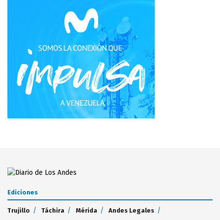
Ediciones
Trujillo
Táchira
Mérida
Andes Legales