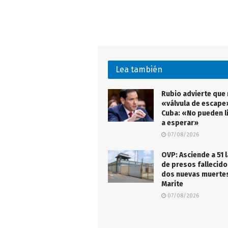
Lea también
Rubio advierte que
«válvula de escape
Cuba: «No pueden l
a esperar»
07/08/2026
OVP: Asciende a 51 l
de presos fallecido
dos nuevas muertes
Marite
07/08/2026