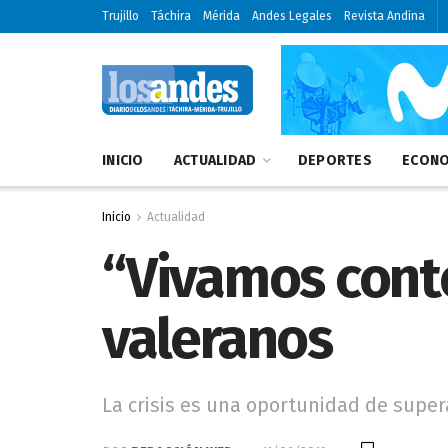
Trujillo
Táchira
Mérida
Andes Legales
Revista Andina
INICIO
ACTUALIDAD
DEPORTES
ECONO
Inicio
Actualidad
“Vivamos conte
valeranos
La crisis es una oportunidad de super