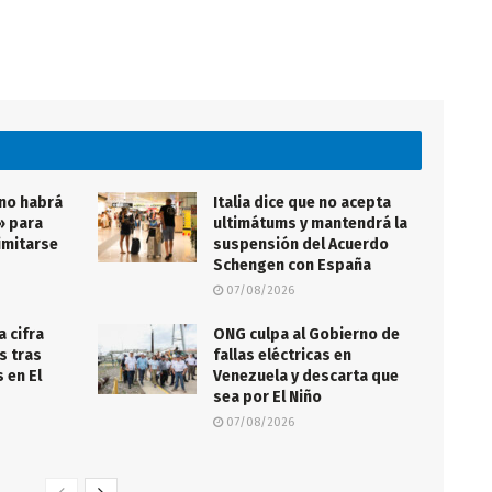
 no habrá
Italia dice que no acepta
» para
ultimátums y mantendrá la
imitarse
suspensión del Acuerdo
Schengen con España
07/08/2026
a cifra
ONG culpa al Gobierno de
s tras
fallas eléctricas en
 en El
Venezuela y descarta que
sea por El Niño
07/08/2026