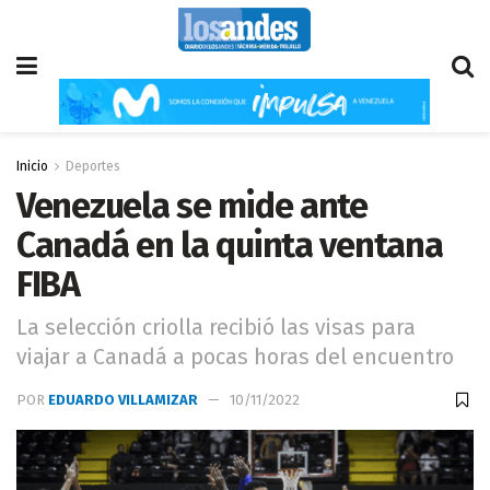
Inicio
Deportes
Venezuela se mide ante
Canadá en la quinta ventana
FIBA
La selección criolla recibió las visas para
viajar a Canadá a pocas horas del encuentro
POR
EDUARDO VILLAMIZAR
10/11/2022