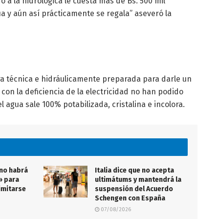
 a la hidrológica le cuesta más de Bs. 500 mil
a y aún así prácticamente se regala” aseveró la
a técnica e hidráulicamente preparada para darle un
con la deficiencia de la electricidad no han podido
l agua sale 100% potabilizada, cristalina e incolora.
 no habrá
Italia dice que no acepta
» para
ultimátums y mantendrá la
imitarse
suspensión del Acuerdo
Schengen con España
07/08/2026