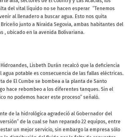
rte alta, sectores de El Country y Las Acacias, los
alta del vital líquido no se hacen esperar “Tenemos
enir al llenadero a buscar agua. Esto nos quita
Briceño junto a Niraida Segovia, ambas habitantes del
s , ubicado en la avenida Bolivariana.
Hidroandes, Lisbeth Durán recalcó que la deficiencia
el agua potable es consecuencia de las fallas eléctricas.
nta de El Cumbe se bombea a la planta de Santo
go hace rebombeo a los diferentes tanques. Sin el
rico no podemos hacer este proceso” señaló.
nte de la hidrológica agradeció al Gobernador del
versión” de la cual se han reparado 22 equipos, entre
restar un mejor servicio, sin embargo la empresa sólo