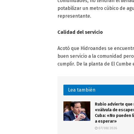
comunidades, no tendrán el llenado
potabilizar un metro cúbico de agu
representante.
Calidad del servicio
Acotó que Hidroandes se encuentr
buen servicio a la comunidad pero 
cumplir. De la planta de El Cumbe e
Lea también
Rubio advierte que
«válvula de escape
Cuba: «No pueden l
a esperar»
07/08/2026