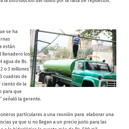
la distribución del fluido por la falta de repuestos.
que se ha
ernas
a están
l llenadero los
l agua de Bs.
2 o 3 millones
3 cuadras de
 ciento de la
o para que
 señaló la gerente.
ioneros particulares a una reunión para elaborar una
ncias ya que si no llegan a un precio justo para las