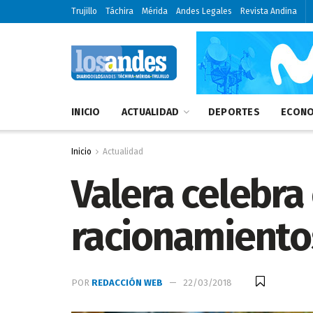
Trujillo
Táchira
Mérida
Andes Legales
Revista Andina
INICIO
ACTUALIDAD
DEPORTES
ECONO
Inicio
Actualidad
Valera celebra
racionamiento
POR
REDACCIÓN WEB
22/03/2018