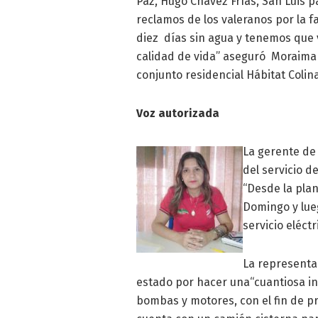
Paz, Hugo Chávez Frías, San Luis pa
reclamos de los valeranos por la f
diez días sin agua y tenemos que v
calidad de vida” aseguró Moraima 
conjunto residencial Hábitat Colina
Voz autorizada
La gerente de 
del servicio d
“Desde la pla
Domingo y lue
servicio eléct
La representa
estado por hacer una“cuantiosa in
bombas y motores, con el fin de p