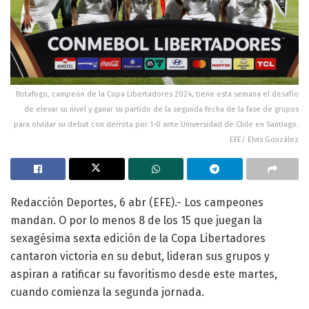
Botafogo, campeón de la Copa Libertadores 2024, tiene esta semana el desafío
de elevar su nivel y ganar su partido de la segunda fecha de la fase de grupos
para olvidar su debut con derrota por 1-0 ante Universidad de Chile en Santiago.
EFE/ Elvis González
Redacción Deportes, 6 abr (EFE).- Los campeones
mandan. O por lo menos 8 de los 15 que juegan la
sexagésima sexta edición de la Copa Libertadores
cantaron victoria en su debut, lideran sus grupos y
aspiran a ratificar su favoritismo desde este martes,
cuando comienza la segunda jornada.