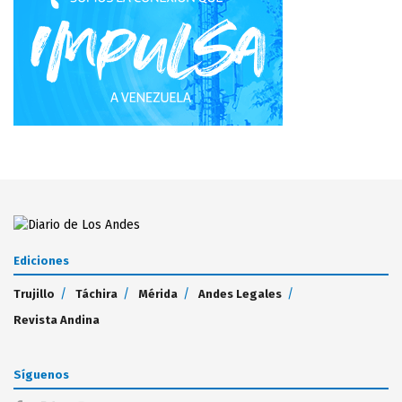
Ediciones
Trujillo
Táchira
Mérida
Andes Legales
Revista Andina
Síguenos