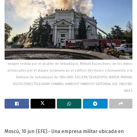
Imagen cedida por el alcalde de Sebastopol, Mikhail Razvozhaev, de los daños
provocados por el ataque ucraniano en el edificio del museo y monumento a la
Defensa de Sebastopol de 1854-1855. EFE/EPA/SEVASTOPOL MAYOR MIKHAIL
RAZVOZHAEV TELEGRAM CHANNEL HANDOUT HANDOUT EDITORIAL USE ONLY/NO
SALES
Moscú, 10 jun (EFE).- Una empresa militar ubicada en