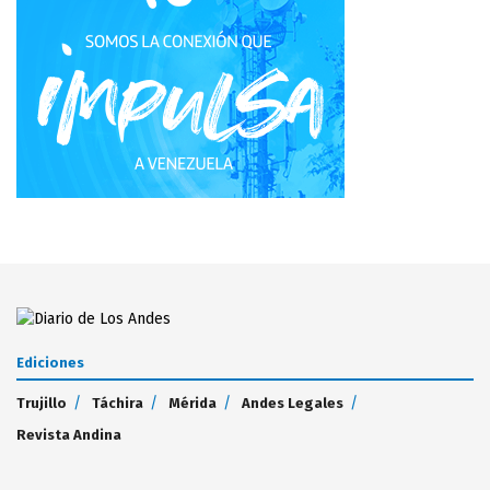
Ediciones
Trujillo
Táchira
Mérida
Andes Legales
Revista Andina