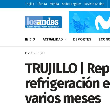
Trujillo
Táchira
Mérida
Andes Legales
Revista Andina
INICIO
ACTUALIDAD
DEPORTES
ECONO
Inicio
Trujillo
TRUJILLO | Rep
refrigeración 
varios meses