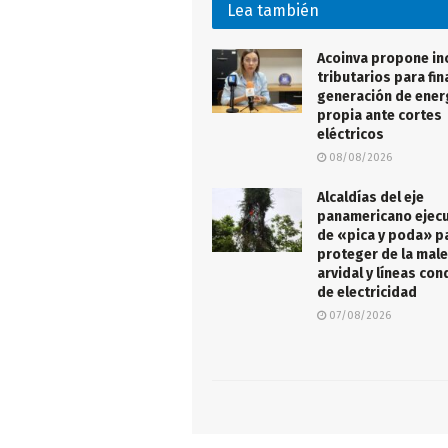
Lea también
Acoinva propone in
tributarios para fin
generación de ener
propia ante cortes
eléctricos
08/08/2026
Alcaldías del eje
panamericano ejecu
de «pica y poda» p
proteger de la male
arvidal y líneas co
de electricidad
07/08/2026