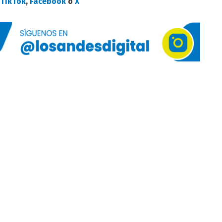
TikTok
,
Facebook
o
X