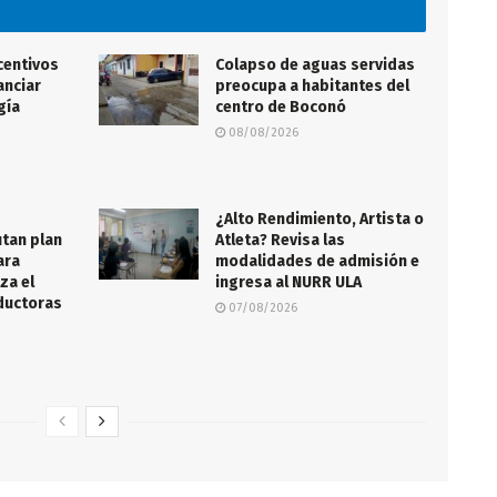
centivos
Colapso de aguas servidas
anciar
preocupa a habitantes del
gía
centro de Boconó
08/08/2026
¿Alto Rendimiento, Artista o
tan plan
Atleta? Revisa las
ara
modalidades de admisión e
za el
ingresa al NURR ULA
nductoras
07/08/2026