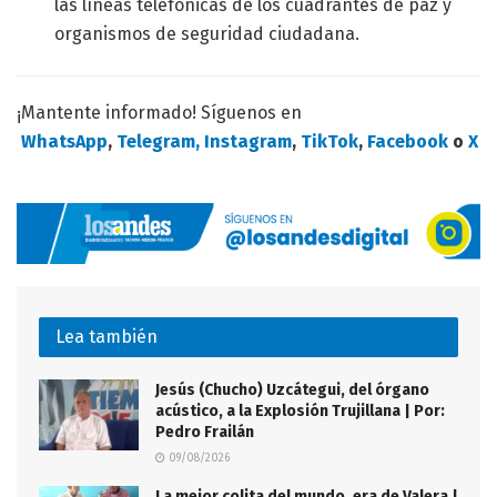
las líneas telefónicas de los cuadrantes de paz y
organismos de seguridad ciudadana.
¡Mantente informado! Síguenos en
WhatsApp
,
Telegram,
Instagram
,
TikTok
,
Facebook
o
X
Lea también
Jesús (Chucho) Uzcátegui, del órgano
acústico, a la Explosión Trujillana | Por:
Pedro Frailán
09/08/2026
La mejor colita del mundo, era de Valera |