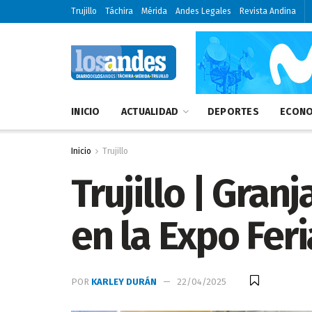
Trujillo
Táchira
Mérida
Andes Legales
Revista Andina
INICIO
ACTUALIDAD
DEPORTES
ECONO
Inicio
Trujillo
Trujillo | Gra
en la Expo Fer
POR
KARLEY DURÁN
22/04/2025