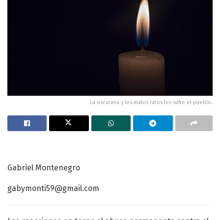
La oscurana y los malos ratos los sufre el pueblo.
Gabriel Montenegro
gabymonti59@gmail.com