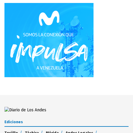
Ediciones
Trujillo
Táchira
Mérida
Andes Legales