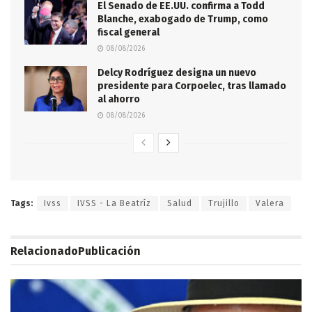
El Senado de EE.UU. confirma a Todd
Blanche, exabogado de Trump, como
fiscal general
08/08/2026
Delcy Rodríguez designa un nuevo
presidente para Corpoelec, tras llamado
al ahorro
08/08/2026
Tags:
Ivss
IVSS - La Beatríz
Salud
Trujillo
Valera
Relacionado
Publicación