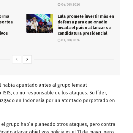
04/08/2026
forma
Lula promete invertir más en
sortea
defensa para que «nadie
invada el país» al lanzar su
ivos
candidatura presidencial
03/08/2026
al había apuntado antes al grupo Jemaat
 ISIS, como responsable de los ataques. Su líder,
uzgado en Indonesia por un atentado perpetrado en
, el grupo había planeado otros ataques, pero contra
ficado atacar objetivos policiales el 11 de mayo, pero