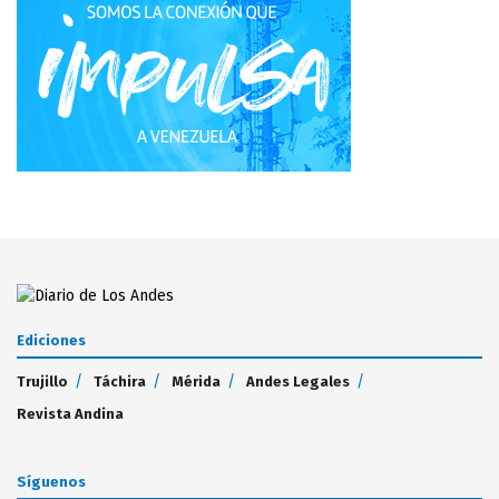
Ediciones
Trujillo
Táchira
Mérida
Andes Legales
Revista Andina
Síguenos