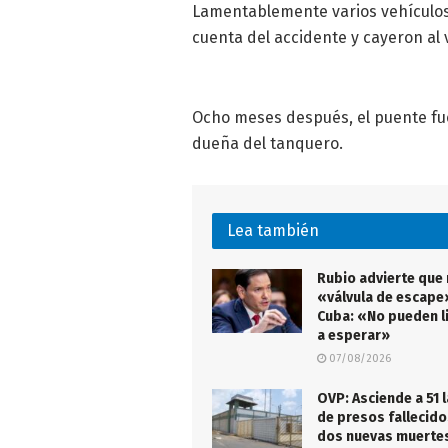
Lamentablemente varios vehículos
cuenta del accidente y cayeron al 
Ocho meses después, el puente fue
dueña del tanquero.
Lea también
Rubio advierte que
«válvula de escape
Cuba: «No pueden l
a esperar»
07/08/2026
OVP: Asciende a 51 l
de presos fallecido
dos nuevas muertes