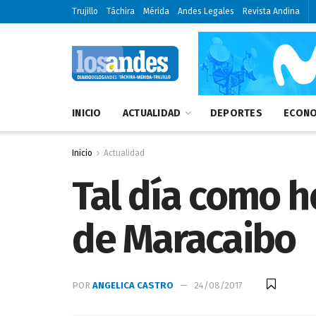
Trujillo
Táchira
Mérida
Andes Legales
Revista Andina
INICIO
ACTUALIDAD
DEPORTES
ECONO
Inicio
Actualidad
Tal día como h
de Maracaibo
POR
ANGELICA CASTRO
24/08/2017