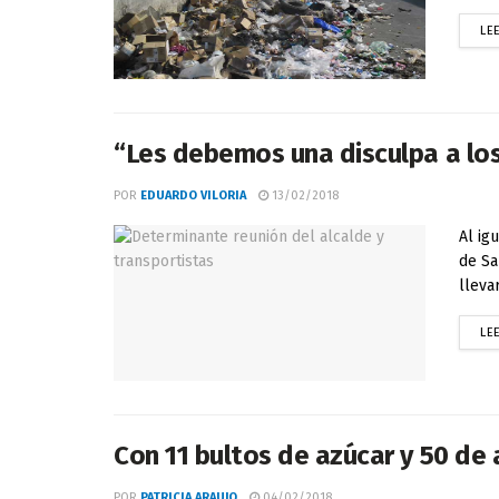
LE
“Les debemos una disculpa a los
POR
EDUARDO VILORIA
13/02/2018
Al ig
de Sa
llevar
LE
Con 11 bultos de azúcar y 50 de
POR
PATRICIA ARAUJO
04/02/2018