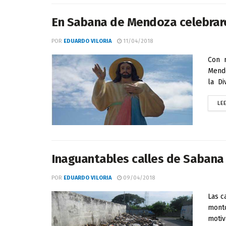
En Sabana de Mendoza celebraron
POR
EDUARDO VILORIA
11/04/2018
Con 
Mendo
la Di
LE
Inaguantables calles de Saban
POR
EDUARDO VILORIA
09/04/2018
Las c
monto
motiv