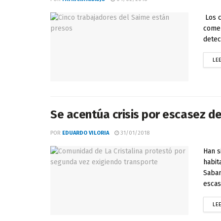
Los c
comer
detec
LE
Se acentúa crisis por escasez 
POR
EDUARDO VILORIA
31/01/2018
Han s
habit
Saban
escase
LE