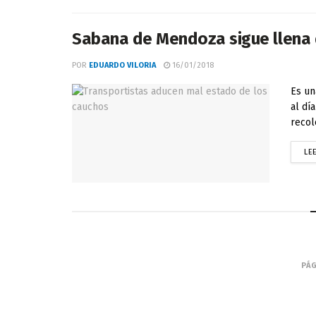
Sabana de Mendoza sigue llena 
POR
EDUARDO VILORIA
16/01/2018
Es un
al dí
recol
LE
PÁG