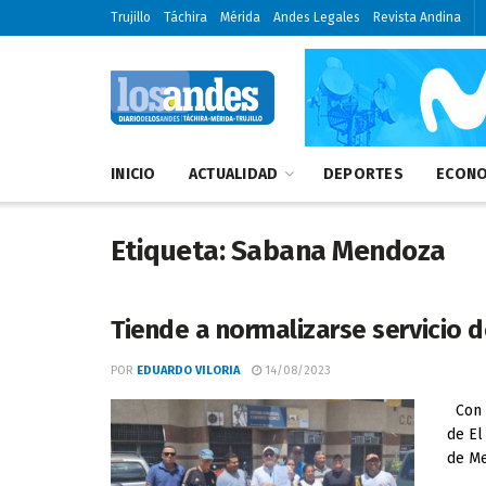
Trujillo
Táchira
Mérida
Andes Legales
Revista Andina
INICIO
ACTUALIDAD
DEPORTES
ECONO
Etiqueta:
Sabana Mendoza
Tiende a normalizarse servicio
POR
EDUARDO VILORIA
14/08/2023
Con l
de El
de Me