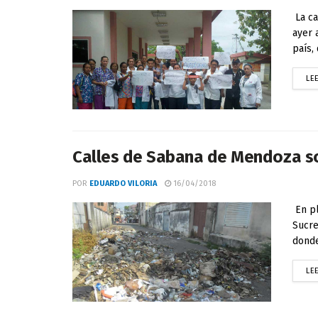
La ca
ayer 
país, 
LE
Calles de Sabana de Mendoza so
POR
EDUARDO VILORIA
16/04/2018
En pl
Sucre
donde
LE