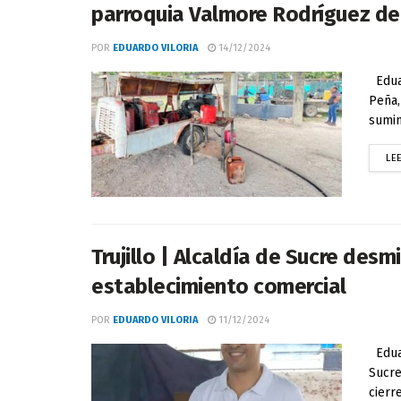
parroquia Valmore Rodríguez del
POR
EDUARDO VILORIA
14/12/2024
Eduar
Peña,
sumin
LE
Trujillo | Alcaldía de Sucre des
establecimiento comercial
POR
EDUARDO VILORIA
11/12/2024
Eduar
Sucre
cierr