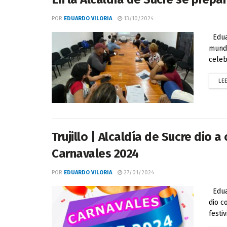
POR
EDUARDO VILORIA
13/10/2024
Eduar
mundo
celeb
LE
Trujillo | Alcaldía de Sucre dio 
Carnavales 2024
POR
EDUARDO VILORIA
27/01/2024
Eduar
dio c
festi