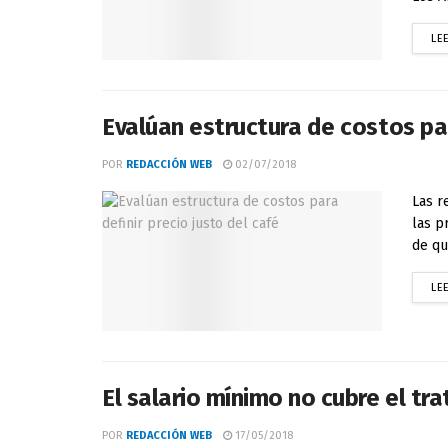
LE
Evalúan estructura de costos par
POR
REDACCIÓN WEB
02/07/2018
Las r
las p
de qu
LE
El salario mínimo no cubre el tr
POR
REDACCIÓN WEB
17/05/2018