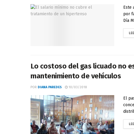
Este 
por f
Día M
LE
Lo costoso del gas licuado no es
mantenimiento de vehículos
POR
DIANA PAREDES
10/03/2018
El pa
conce
distri
LE