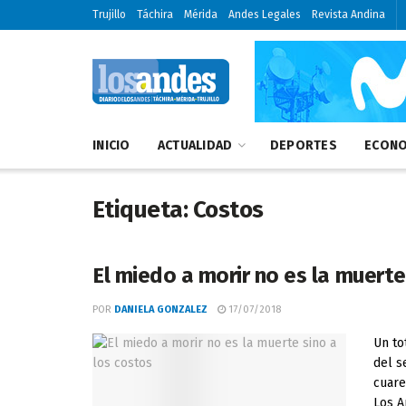
Trujillo
Táchira
Mérida
Andes Legales
Revista Andina
INICIO
ACTUALIDAD
DEPORTES
ECONO
Etiqueta:
Costos
El miedo a morir no es la muerte
POR
DANIELA GONZALEZ
17/07/2018
Un to
del s
cuare
Los An