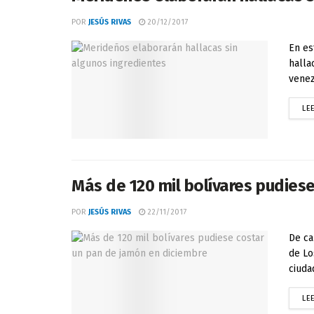
POR
JESÚS RIVAS
20/12/2017
En es
halla
venez
LE
Más de 120 mil bolívares pudies
POR
JESÚS RIVAS
22/11/2017
De ca
de Lo
ciuda
LE