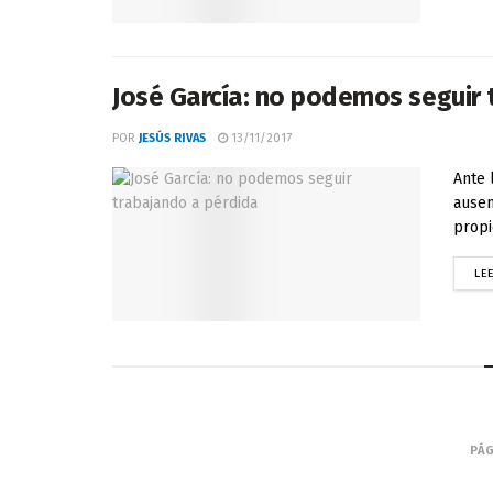
José García: no podemos seguir 
POR
JESÚS RIVAS
13/11/2017
Ante 
ausen
propi
LE
PÁG