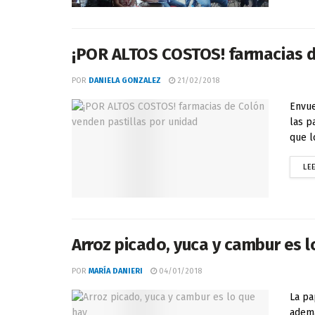
¡POR ALTOS COSTOS! farmacias d
POR
DANIELA GONZALEZ
21/02/2018
Envue
las p
que l
LE
Arroz picado, yuca y cambur es l
POR
MARÍA DANIERI
04/01/2018
La pa
ademá