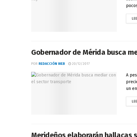
pocos
LE
Gobernador de Mérida busca med
POR
REDACCIÓN WEB
20/12/2017
A pes
preci
un en
LE
Merideños elaborarán hallacas s