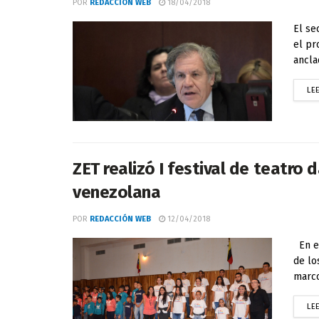
POR
REDACCIÓN WEB
18/04/2018
El se
el pr
ancla
LE
ZET realizó I festival de teatro
venezolana
POR
REDACCIÓN WEB
12/04/2018
En es
de lo
marco
LE