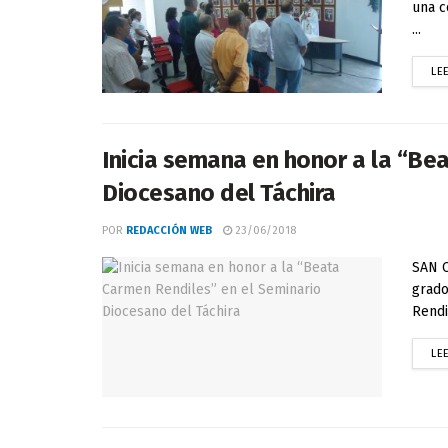
una c
...
LE
Inicia semana en honor a la “Be
Diocesano del Táchira
POR
REDACCIÓN WEB
23/06/2018
SAN C
grado
Rendi
LE