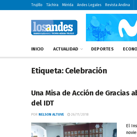
Trujillo
Táchira
Mérida
Andes Legales
Revista Andina
INICIO
ACTUALIDAD
DEPORTES
ECONO
Etiqueta:
Celebración
Una Misa de Acción de Gracias ab
del IDT
POR
NELSON ALTUVE
26/11/2018
El In
novie