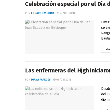
Celebración especial por el Día 
POR
EDUARDO VILORIA
21/06/2018
Diver
se vi
Range
Bautis
LE
Las enfermeras del Hjgh iniciaro
POR
DIANA PAREDES
08/05/2018
Desde
del H
dio i
LE