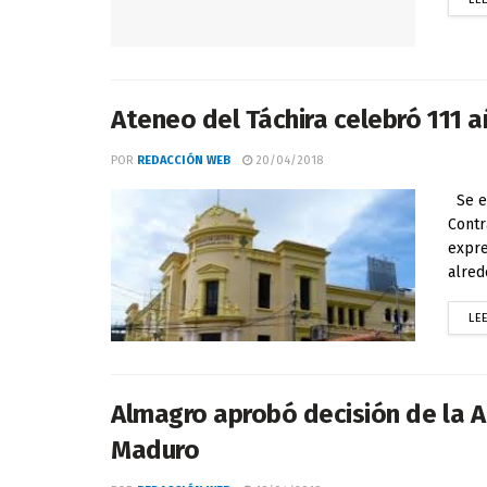
Ateneo del Táchira celebró 111 
POR
REDACCIÓN WEB
20/04/2018
Se ex
Contr
expre
alred
LE
Almagro aprobó decisión de la A
Maduro