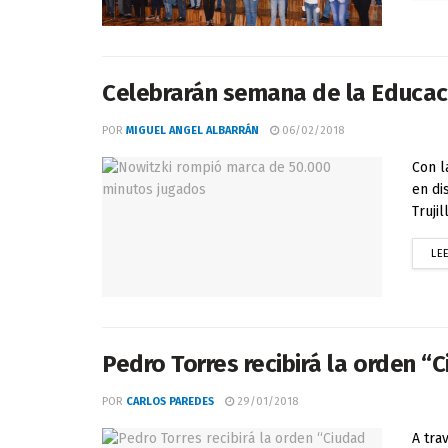
Celebrarán semana de la Educac
POR
MIGUEL ANGEL ALBARRÁN
06/02/2018
Con l
en di
Truji
LE
Pedro Torres recibirá la orden “
POR
CARLOS PAREDES
29/01/2018
A tra