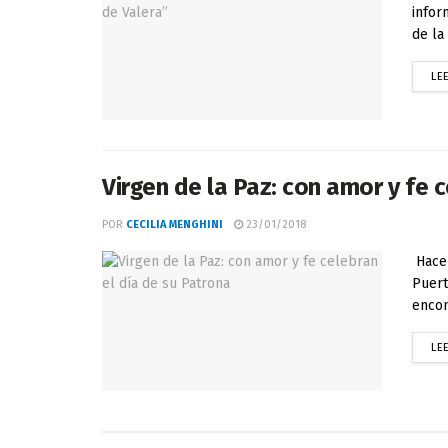
infor
de la
LE
Virgen de la Paz: con amor y fe 
POR
CECILIA MENGHINI
23/01/2018
Hace 
Puert
encon
LE