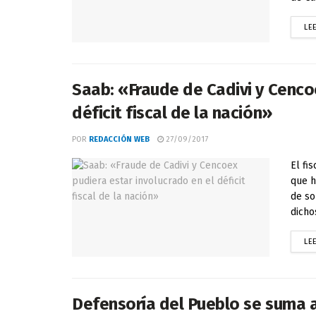
LE
Saab: «Fraude de Cadivi y Cenco
déficit fiscal de la nación»
POR
REDACCIÓN WEB
27/09/2017
El fi
que h
de so
dichos
LE
Defensoría del Pueblo se suma a