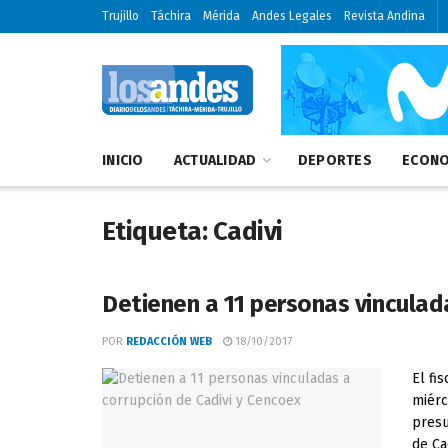
Trujillo
Táchira
Mérida
Andes Legales
Revista Andina
INICIO
ACTUALIDAD
DEPORTES
ECONO
Etiqueta:
Cadivi
Detienen a 11 personas vinculad
POR
REDACCIÓN WEB
18/10/2017
El fi
miérc
presu
de Cad