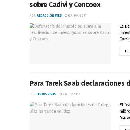
sobre Cadivi y Cencoex
POR
REDACCIÓN WEB
09/09/2017
La De
inves
Comis
LE
Para Tarek Saab declaraciones d
POR
OSIRIS VIVAS
23/08/2017
El fi
miérc
"care
LE