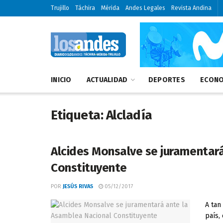
Trujillo
Táchira
Mérida
Andes Legales
Revista Andina
INICIO
ACTUALIDAD
DEPORTES
ECONO
Etiqueta:
Alcladía
Alcides Monsalve se juramentar
Constituyente
POR
JESÚS RIVAS
05/12/2017
A tan
país,