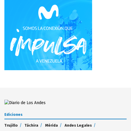
Ediciones
Trujillo
Táchira
Mérida
Andes Legales