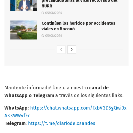
precandidaturas al Vicerrectorado del
NURR
05/08/2026
Continúan los heridos por accidentes
viales en Boconó
05/08/2026
Mantente informado! Únete a nuestro
canal de
WhatsApp o Telegram
a través de los siguientes links:
WhatsApp
:
https://chat.whatsapp.com/FxbVGD5gQwi0x
AKKWW4fEd
Telegram
:
https://t.me/diariodelosandes